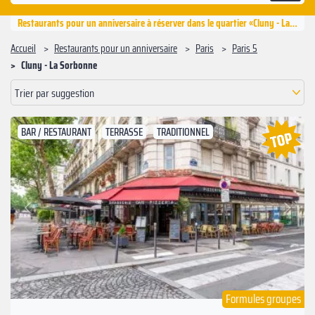
Restaurants pour un anniversaire à réserver dans le quartier «Cluny - La Sorbonne», Paris 5
Accueil
Restaurants pour un anniversaire
Paris
Paris 5
Cluny - La Sorbonne
Trier par suggestion
BAR / RESTAURANT
TERRASSE
TRADITIONNEL
Suivant
Précédent
Formules groupes