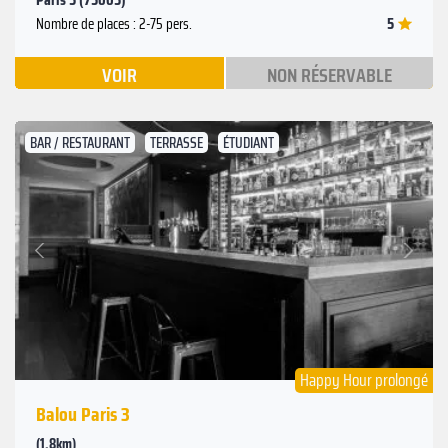
5
Nombre de places : 2-75 pers.
VOIR
NON RÉSERVABLE
BAR / RESTAURANT
TERRASSE
ÉTUDIANT
Suivant
Précédent
Happy Hour prolongé
Balou Paris 3
(1.8km)