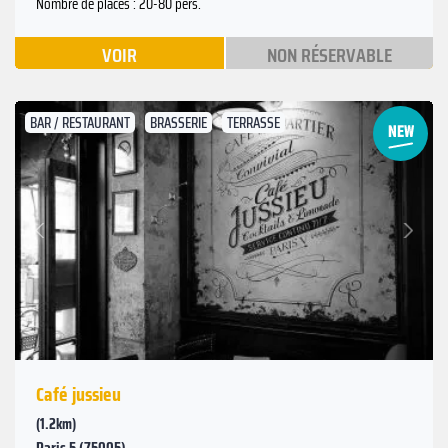
Nombre de places : 20-80 pers.
VOIR
NON RÉSERVABLE
BAR / RESTAURANT
BRASSERIE
TERRASSE
Suivant
Précédent
Café jussieu
(1.2km)
Paris 5 (75005)