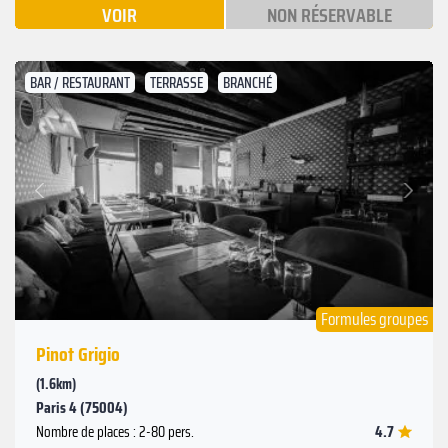
VOIR
NON RÉSERVABLE
BAR / RESTAURANT
TERRASSE
BRANCHÉ
Suivant
Précédent
Formules groupes
Pinot Grigio
(1.6km)
Paris 4 (75004)
4.7
Nombre de places : 2-80 pers.