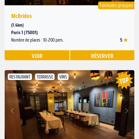
Formules groupes
McBrides
(1.4km)
Paris 1 (75001)
5
Nombre de places : 10-200 pers.
VOIR
RÉSERVER
RESTAURANT
TERRASSE
VINS
Suivant
Précédent