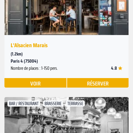
L'Alsacien Marais
(1.2km)
Paris 4 (75004)
4.8
Nombre de places : 1-150 pers.
VOIR
RÉSERVER
BAR / RESTAURANT
BRASSERIE
TERRASSE
Suivant