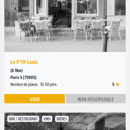
Suivant
Précédent
Le P'Tit Louis
(0.9km)
Paris 5 (75005)
5
Nombre de places : 10-50 pers.
VOIR
NON RÉSERVABLE
BAR / RESTAURANT
VINS
BIÈRES