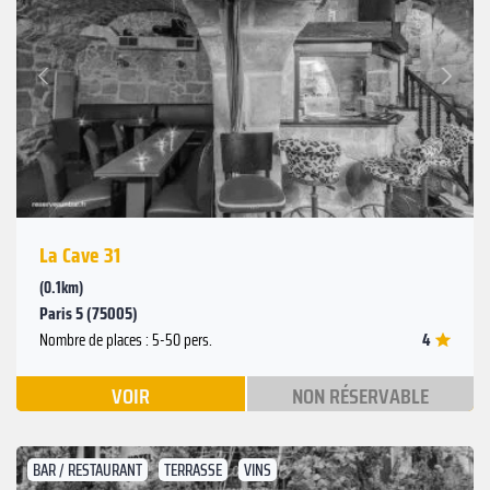
Suivant
Précédent
La Cave 31
(0.1km)
Paris 5 (75005)
4
Nombre de places : 5-50 pers.
VOIR
NON RÉSERVABLE
BAR / RESTAURANT
TERRASSE
VINS