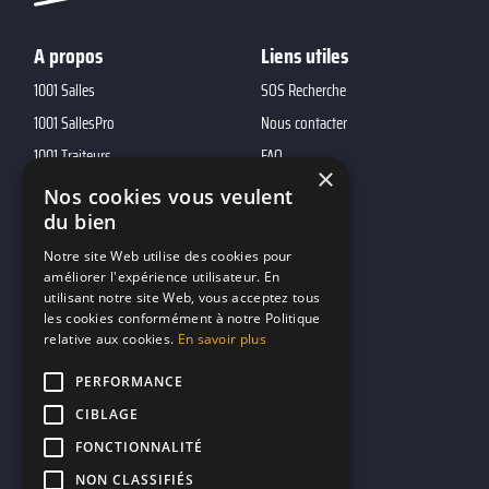
A propos
Liens utiles
1001 Salles
SOS Recherche
1001 SallesPro
Nous contacter
1001 Traiteurs
FAQ
×
1001 DJ
Nos cookies vous veulent
du bien
10h01
MP2
Notre site Web utilise des cookies pour
améliorer l'expérience utilisateur. En
utilisant notre site Web, vous acceptez tous
Contacts
les cookies conformément à notre Politique
relative aux cookies.
En savoir plus
marketing@reserverunbar.fr
11 rue Maurice Grandcoing
PERFORMANCE
94200 Ivry-sur-Seine
CIBLAGE
FONCTIONNALITÉ
NON CLASSIFIÉS