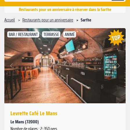
Restaurants pour un anniversaire à réserver dans la Sarthe
Accueil
Restaurants pour un anniversaire
Sarthe
BAR / RESTAURANT
TERRASSE
ANIMÉ
Suivant
Précédent
Levrette Café Le Mans
Le Mans (72000)
Nombre de places : 2-350 pers.