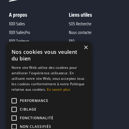
A propos
Liens utiles
1001 Salles
SOS Recherche
1001 SallesPro
Nous contacter
1001 Traiteurs
FAQ
×
1001 DJ
Nos cookies vous veulent
du bien
10h01
MP2
Notre site Web utilise des cookies pour
améliorer l'expérience utilisateur. En
utilisant notre site Web, vous acceptez tous
Contacts
les cookies conformément à notre Politique
relative aux cookies.
En savoir plus
marketing@reserverunbar.fr
11 rue Maurice Grandcoing
PERFORMANCE
94200 Ivry-sur-Seine
CIBLAGE
FONCTIONNALITÉ
NON CLASSIFIÉS