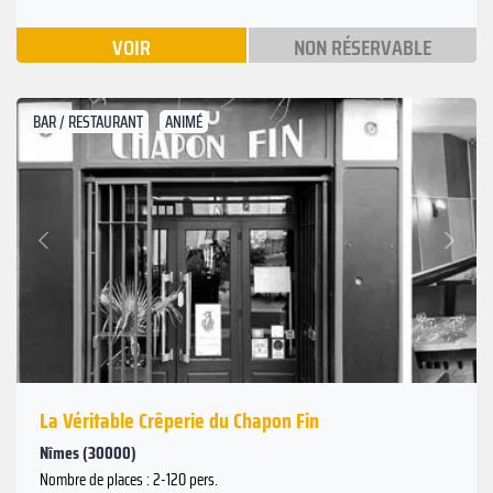
VOIR
NON RÉSERVABLE
BAR / RESTAURANT
ANIMÉ
Suivant
Précédent
La Véritable Crêperie du Chapon Fin
Nîmes (30000)
Nombre de places : 2-120 pers.