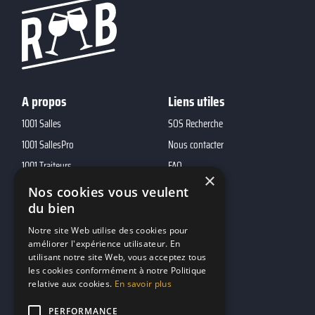
A propos
Liens utiles
1001 Salles
SOS Recherche
1001 SallesPro
Nous contacter
1001 Traiteurs
FAQ
×
1001 DJ
Nos cookies vous veulent
10h01
du bien
MP2
Notre site Web utilise des cookies pour
améliorer l'expérience utilisateur. En
utilisant notre site Web, vous acceptez tous
Contacts
les cookies conformément à notre Politique
relative aux cookies.
En savoir plus
marketing@reserverunbar.fr
11 rue Maurice Grandcoing
PERFORMANCE