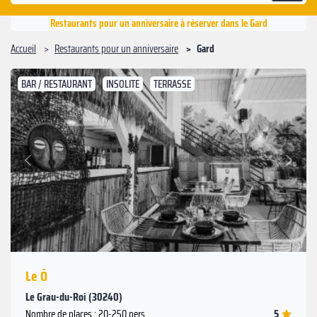
Restaurants pour un anniversaire à réserver dans le Gard
Accueil
Restaurants pour un anniversaire
Gard
BAR / RESTAURANT
INSOLITE
TERRASSE
Suivant
Précédent
Le Ô
Le Grau-du-Roi (30240)
5
Nombre de places : 20-250 pers.