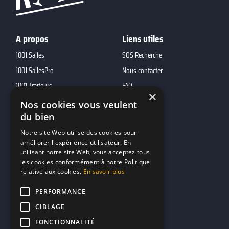
A propos
Liens utiles
1001 Salles
SOS Recherche
1001 SallesPro
Nous contacter
1001 Traiteurs
FAQ
×
1001 DJ
Nos cookies vous veulent
du bien
10h01
MP2
Notre site Web utilise des cookies pour
améliorer l'expérience utilisateur. En
utilisant notre site Web, vous acceptez tous
Contacts
les cookies conformément à notre Politique
relative aux cookies.
En savoir plus
marketing@reserverunbar.fr
11 rue Maurice Grandcoing
PERFORMANCE
94200 Ivry-sur-Seine
CIBLAGE
FONCTIONNALITÉ