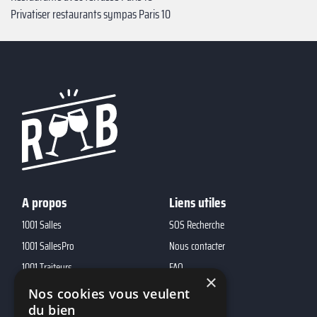
Privatiser restaurants sympas Paris 10
A propos
Liens utiles
1001 Salles
SOS Recherche
1001 SallesPro
Nous contacter
1001 Traiteurs
FAQ
×
1001 DJ
Nos cookies vous veulent
10h01
du bien