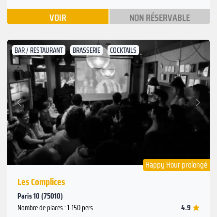
VOIR
NON RÉSERVABLE
BAR / RESTAURANT
BRASSERIE
COCKTAILS
Suivant
Précédent
Happy Hour prolongé
Les Complices
Paris 10 (75010)
4.9
Nombre de places : 1-150 pers.