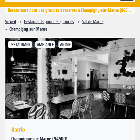
Restaurants pour des groupes à réserver à Champigny-sur-Marne (94500)
Accueil
Restaurants pour des groupes
Val de Marne
Champigny-sur-Marne
RESTAURANT
AMBIANCE
ANIMÉ
Suivant
Précédent
Barrio
Champigny-sur-Marne (94500)