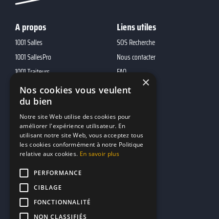
A propos
Liens utiles
1001 Salles
SOS Recherche
1001 SallesPro
Nous contacter
1001 Traiteurs
FAQ
×
1001 DJ
Nos cookies vous veulent
du bien
10h01
MP2
Notre site Web utilise des cookies pour
améliorer l'expérience utilisateur. En
utilisant notre site Web, vous acceptez tous
Contacts
les cookies conformément à notre Politique
relative aux cookies.
En savoir plus
marketing@reserverunbar.fr
11 rue Maurice Grandcoing
PERFORMANCE
94200 Ivry-sur-Seine
CIBLAGE
FONCTIONNALITÉ
NON CLASSIFIÉS