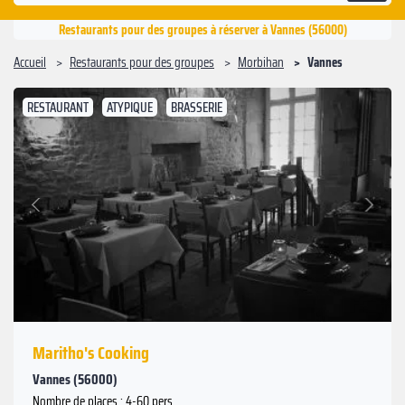
Restaurants pour des groupes à réserver à Vannes (56000)
Accueil
Restaurants pour des groupes
Morbihan
Vannes
RESTAURANT
ATYPIQUE
BRASSERIE
Suivant
Précédent
Maritho's Cooking
Vannes (56000)
Nombre de places : 4-60 pers.