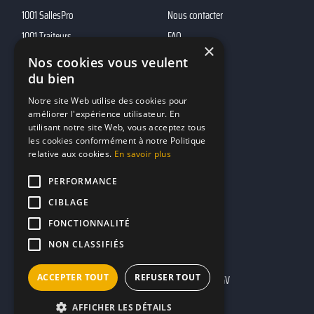
1001 SallesPro
Nous contacter
1001 Traiteurs
FAQ
×
1001 DJ
Nos cookies vous veulent
du bien
10h01
MP2
Notre site Web utilise des cookies pour
améliorer l'expérience utilisateur. En
utilisant notre site Web, vous acceptez tous
Contacts
les cookies conformément à notre Politique
relative aux cookies.
En savoir plus
marketing@reserverunbar.fr
11 rue Maurice Grandcoing
PERFORMANCE
94200 Ivry-sur-Seine
CIBLAGE
FONCTIONNALITÉ
NON CLASSIFIÉS
ACCEPTER TOUT
REFUSER TOUT
Mentions légales
CGU
CGV
AFFICHER LES DÉTAILS