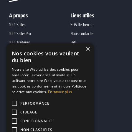
A propos
Liens utiles
1001 Salles
SOS Recherche
1001 SallesPro
Nous contacter
1001 Traiteurs
FAQ
×
1001 DJ
Nos cookies vous veulent
10h01
du bien
MP2
Notre site Web utilise des cookies pour
améliorer l'expérience utilisateur. En
utilisant notre site Web, vous acceptez tous
Contacts
les cookies conformément à notre Politique
relative aux cookies.
En savoir plus
marketing@reserverunbar.fr
11 rue Maurice Grandcoing
PERFORMANCE
94200 Ivry-sur-Seine
CIBLAGE
FONCTIONNALITÉ
NON CLASSIFIÉS