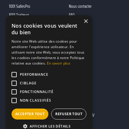
1001 SallesPro
Nous contacter
1001 Traiteurs
FAQ
×
1001 DJ
Nos cookies vous veulent
du bien
10h01
MP2
Notre site Web utilise des cookies pour
améliorer l'expérience utilisateur. En
utilisant notre site Web, vous acceptez tous
Contacts
les cookies conformément à notre Politique
relative aux cookies.
En savoir plus
marketing@reserverunbar.fr
11 rue Maurice Grandcoing
PERFORMANCE
94200 Ivry-sur-Seine
CIBLAGE
FONCTIONNALITÉ
NON CLASSIFIÉS
ACCEPTER TOUT
REFUSER TOUT
Mentions légales
CGU
CGV
AFFICHER LES DÉTAILS