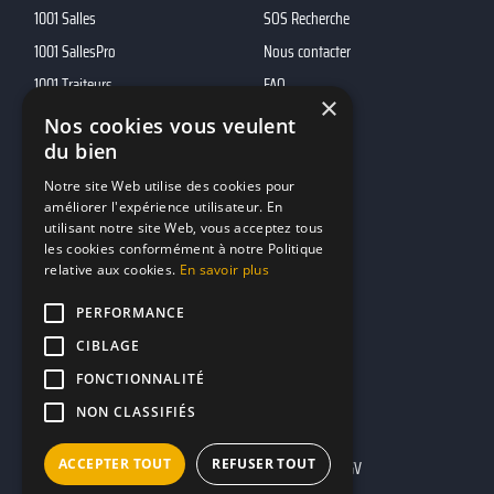
1001 Salles
SOS Recherche
1001 SallesPro
Nous contacter
1001 Traiteurs
FAQ
×
1001 DJ
Nos cookies vous veulent
du bien
10h01
MP2
Notre site Web utilise des cookies pour
améliorer l'expérience utilisateur. En
utilisant notre site Web, vous acceptez tous
Contacts
les cookies conformément à notre Politique
relative aux cookies.
En savoir plus
marketing@reserverunbar.fr
11 rue Maurice Grandcoing
PERFORMANCE
94200 Ivry-sur-Seine
CIBLAGE
FONCTIONNALITÉ
NON CLASSIFIÉS
ACCEPTER TOUT
REFUSER TOUT
Mentions légales
CGU
CGV