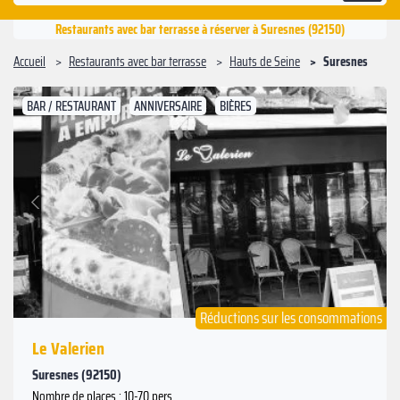
Restaurants avec bar terrasse à réserver à Suresnes (92150)
Accueil
Restaurants avec bar terrasse
Hauts de Seine
Suresnes
BAR / RESTAURANT
ANNIVERSAIRE
BIÈRES
Suivant
Précédent
Réductions sur les consommations
Le Valerien
Suresnes (92150)
Nombre de places : 10-70 pers.