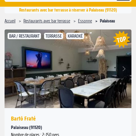
Restaurants avec bar terrasse à réserver à Palaiseau (91120)
Accueil
Restaurants avec bar terrasse
Essonne
Palaiseau
BAR / RESTAURANT
TERRASSE
KARAOKÉ
Suivant
Précédent
Bartô Fraté
Palaiseau (91120)
Nombre de places : 2-150 pers.