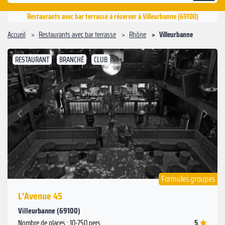
Restaurants avec bar terrasse à réserver à Villeurbanne (69100)
Accueil
Restaurants avec bar terrasse
Rhône
Villeurbanne
RESTAURANT
BRANCHÉ
CLUB
Suivant
Précédent
Formules groupes
L'Avenue 45
Villeurbanne (69100)
5
Nombre de places : 10-750 pers.