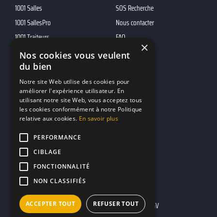
1001 Salles
SOS Recherche
1001 SallesPro
Nous contacter
1001 Traiteurs
FAQ
×
1001 DJ
Nos cookies vous veulent
du bien
10h01
MP2
Notre site Web utilise des cookies pour
améliorer l'expérience utilisateur. En
utilisant notre site Web, vous acceptez tous
Contacts
les cookies conformément à notre Politique
relative aux cookies.
En savoir plus
marketing@reserverunbar.fr
11 rue Maurice Grandcoing
PERFORMANCE
94200 Ivry-sur-Seine
CIBLAGE
FONCTIONNALITÉ
NON CLASSIFIÉS
ACCEPTER TOUT
REFUSER TOUT
Mentions légales
CGU
CGV