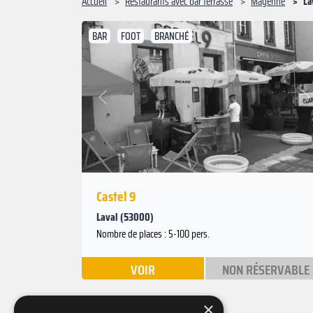
Accueil
Restaurants avec bar terrasse
Mayenne
La
BAR
FOOT
BRANCHÉ
Suivant
Précédent
Castel 9
Laval (53000)
Nombre de places : 5-100 pers.
VOIR
NON RÉSERVABLE
×