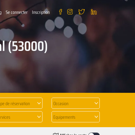
g
Se connecter
Inscription
al (53000)
pe de réservation
Occasion
rvices
Equipements