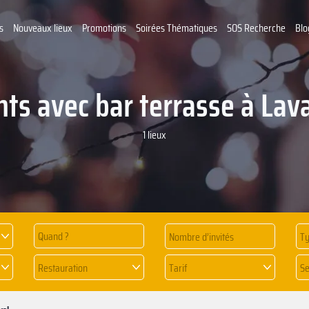
s
Nouveaux lieux
Promotions
Soirées Thématiques
SOS Recherche
Blo
ts avec bar terrasse à Lav
1 lieux
Quand ?
Ty
Restauration
Tarif
Se