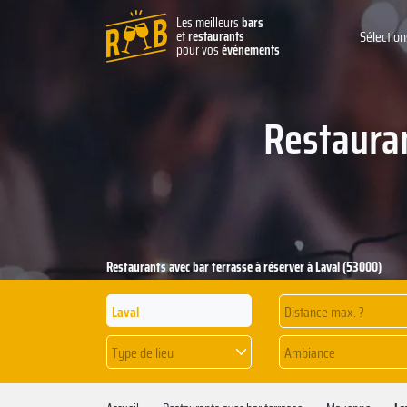
Les meilleurs
bars
et
restaurants
Sélection
pour vos
événements
Restauran
Restaurants avec bar terrasse à réserver à Laval (53000)
Distance max. ?
Type de lieu
Ambiance