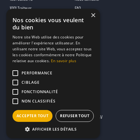
1001 Traiteurs
FAQ
×
1001 DJ
Nos cookies vous veulent
du bien
10h01
MP2
Notre site Web utilise des cookies pour
améliorer l'expérience utilisateur. En
utilisant notre site Web, vous acceptez tous
Contacts
les cookies conformément à notre Politique
relative aux cookies.
En savoir plus
marketing@reserverunbar.fr
11 rue Maurice Grandcoing
PERFORMANCE
94200 Ivry-sur-Seine
CIBLAGE
FONCTIONNALITÉ
NON CLASSIFIÉS
ACCEPTER TOUT
REFUSER TOUT
Mentions légales
CGU
CGV
AFFICHER LES DÉTAILS