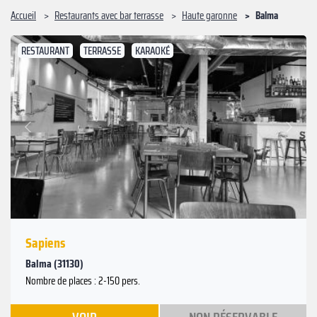
Accueil
Restaurants avec bar terrasse
Haute garonne
Balma
RESTAURANT
TERRASSE
KARAOKÉ
Suivant
Précédent
Sapiens
Balma (31130)
Nombre de places : 2-150 pers.