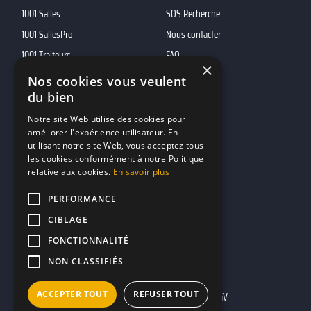
1001 Salles
SOS Recherche
1001 SallesPro
Nous contacter
1001 Traiteurs
FAQ
×
1001 DJ
Nos cookies vous veulent
du bien
10h01
MP2
Notre site Web utilise des cookies pour
améliorer l'expérience utilisateur. En
utilisant notre site Web, vous acceptez tous
Contacts
les cookies conformément à notre Politique
relative aux cookies.
En savoir plus
marketing@reserverunbar.fr
11 rue Maurice Grandcoing
PERFORMANCE
94200 Ivry-sur-Seine
CIBLAGE
FONCTIONNALITÉ
NON CLASSIFIÉS
ACCEPTER TOUT
REFUSER TOUT
Mentions légales
CGU
CGV