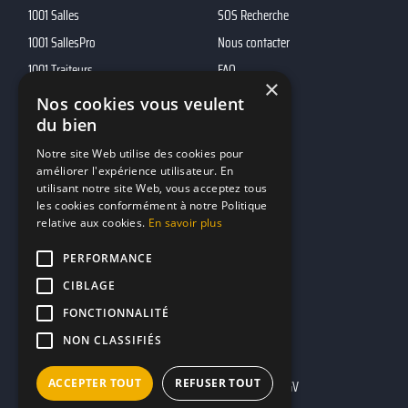
1001 Salles
SOS Recherche
1001 SallesPro
Nous contacter
1001 Traiteurs
FAQ
×
1001 DJ
Nos cookies vous veulent
du bien
10h01
MP2
Notre site Web utilise des cookies pour
améliorer l'expérience utilisateur. En
utilisant notre site Web, vous acceptez tous
Contacts
les cookies conformément à notre Politique
relative aux cookies.
En savoir plus
marketing@reserverunbar.fr
11 rue Maurice Grandcoing
PERFORMANCE
94200 Ivry-sur-Seine
CIBLAGE
FONCTIONNALITÉ
NON CLASSIFIÉS
ACCEPTER TOUT
REFUSER TOUT
Mentions légales
CGU
CGV