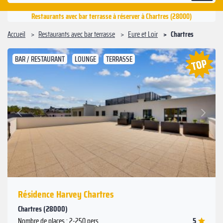
Restaurants avec bar terrasse à réserver à Chartres (28000)
Accueil
Restaurants avec bar terrasse
Eure et Loir
Chartres
BAR / RESTAURANT
LOUNGE
TERRASSE
Suivant
Précédent
Résidence Harvey Chartres
Chartres (28000)
5
Nombre de places : 2-250 pers.