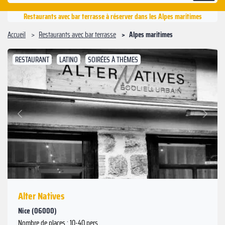
Restaurants avec bar terrasse à réserver dans les Alpes maritimes
Accueil
Restaurants avec bar terrasse
Alpes maritimes
RESTAURANT
LATINO
SOIRÉES À THÈMES
Suivant
Précédent
Alter Natives
Nice (06000)
Nombre de places : 10-40 pers.