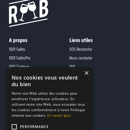
A propos
Liens utiles
1001 Salles
SOS Recherche
1001 SallesPro
Nous contacter
1001 Traiteurs
FAQ
×
1001 DJ
Nos cookies vous veulent
10h01
du bien
MP2
Notre site Web utilise des cookies pour
améliorer l'expérience utilisateur. En
utilisant notre site Web, vous acceptez tous
Contacts
les cookies conformément à notre Politique
relative aux cookies.
En savoir plus
marketing@reserverunbar.fr
11 rue Maurice Grandcoing
PERFORMANCE