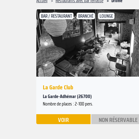
Accueil
Restaurants avec bar terrasse
Drôme
BAR / RESTAURANT
BRANCHÉ
LOUNGE
Suivant
Précédent
La Garde Club
La Garde-Adhémar (26700)
Nombre de places : 2-100 pers.
VOIR
NON RÉSERVABLE