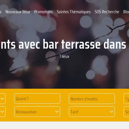
s
Nouveaux lieux
Promotions
Soirées Thématiques
SOS Recherche
Blo
nts avec bar terrasse dans
1 lieux
Quand ?
Ty
Restauration
Tarif
Se