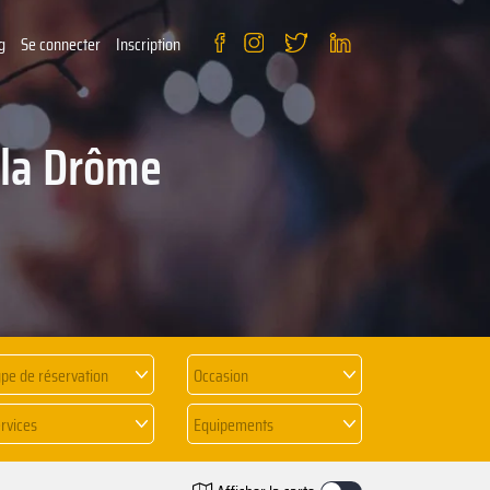
g
Se connecter
Inscription
 la Drôme
pe de réservation
Occasion
rvices
Equipements