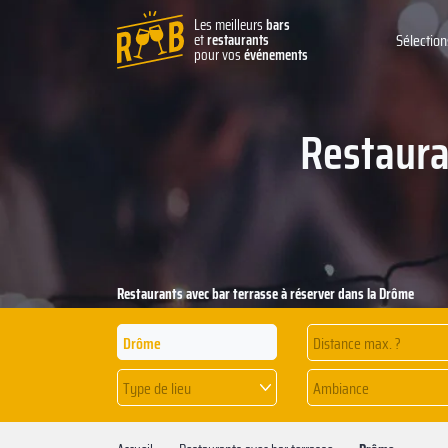
Les meilleurs
bars
et
restaurants
Sélection
pour vos
événements
Restaura
Restaurants avec bar terrasse à réserver dans la Drôme
Distance max. ?
Type de lieu
Ambiance