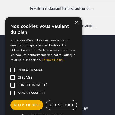
Privatiser restaurant terrasse autour de moi La Garde-Adhémar
×
Réserver restaurants dansants à proximité Drôme
Nos cookies vous veulent
du bien
Notre site Web utilise des cookies pour
améliorer l'expérience utilisateur. En
utilisant notre site Web, vous acceptez tous
les cookies conformément à notre Politique
relative aux cookies.
En savoir plus
PERFORMANCE
CIBLAGE
FONCTIONNALITÉ
NON CLASSIFIÉS
ACCEPTER TOUT
REFUSER TOUT
Mentions légales
CGU
CGV