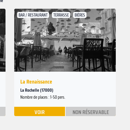
me
BAR / RESTAURANT
TERRASSE
BIÈRES
Suivant
Précédent
La Renaissance
La Rochelle (17000)
Nombre de places : 1-50 pers.
VOIR
NON RÉSERVABLE