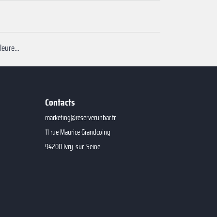
Privatiser meilleurs restaurants chaleureux Charente maritime
Contacts
marketing@reserverunbar.fr
11 rue Maurice Grandcoing
94200 Ivry-sur-Seine