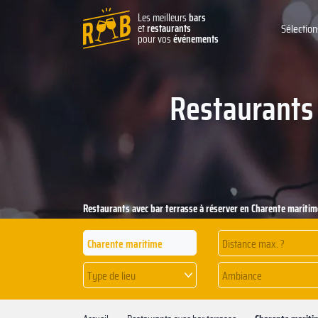
Les meilleurs
bars
et
restaurants
Sélection
pour vos
événements
Restaurants 
Restaurants avec bar terrasse à réserver en Charente maritim
Distance max. ?
Type de lieu
Ambiance