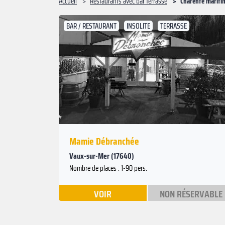
Accueil
Restaurants avec bar terrasse
Charente mariti
BAR / RESTAURANT
INSOLITE
TERRASSE
Suivant
Précédent
Mamie Débranchée
Vaux-sur-Mer (17640)
Nombre de places : 1-90 pers.
VOIR
NON RÉSERVABLE