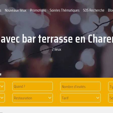
s
Nouveaux lieux
Promotions
Soirées Thématiques
SOS Recherche
Blo
avec bar terrasse en Char
2 lieux
e
Quand ?
Ty
Restauration
Tarif
Se