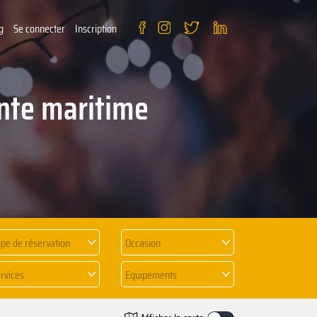
g
Se connecter
Inscription
ente maritime
pe de réservation
Occasion
rvices
Equipements