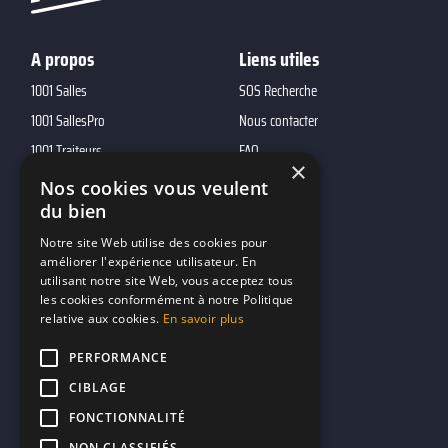
A propos
Liens utiles
1001 Salles
SOS Recherche
1001 SallesPro
Nous contacter
1001 Traiteurs
FAQ
×
1001 DJ
Nos cookies vous veulent
du bien
10h01
MP2
Notre site Web utilise des cookies pour
améliorer l'expérience utilisateur. En
utilisant notre site Web, vous acceptez tous
Contacts
les cookies conformément à notre Politique
relative aux cookies.
En savoir plus
marketing@reserverunbar.fr
11 rue Maurice Grandcoing
PERFORMANCE
94200 Ivry-sur-Seine
CIBLAGE
FONCTIONNALITÉ
NON CLASSIFIÉS