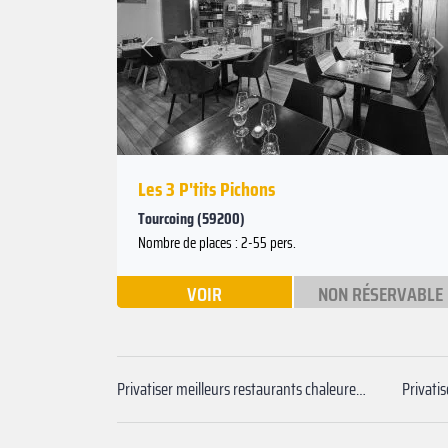
Suivant
Précédent
Les 3 P'tits Pichons
Tourcoing (59200)
Nombre de places : 2-55 pers.
VOIR
NON RÉSERVABLE
Privatiser meilleurs restaurants chaleureux Lille