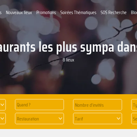
s
Nouveaux lieux
Promotions
Soirées Thématiques
SOS Recherche
Blo
aurants les plus sympa dan
8 lieux
Quand ?
Ty
Restauration
Tarif
Se