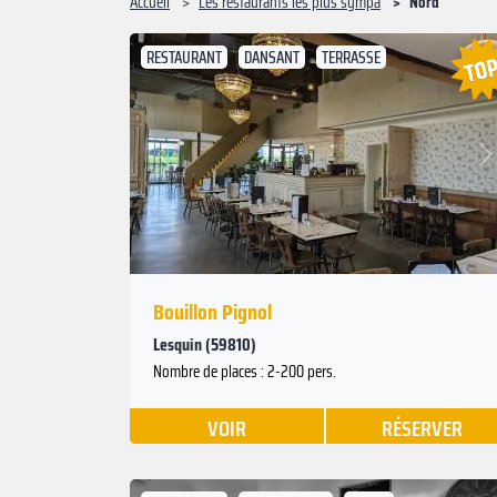
Accueil
Les restaurants les plus sympa
Nord
RESTAURANT
DANSANT
TERRASSE
Suivant
Précédent
Bouillon Pignol
Lesquin (59810)
Nombre de places : 2-200 pers.
VOIR
RÉSERVER