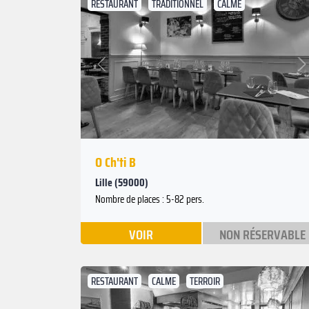
RESTAURANT
TRADITIONNEL
CALME
Suivant
Précédent
O Ch'ti B
Lille (59000)
Nombre de places : 5-82 pers.
VOIR
NON RÉSERVABLE
RESTAURANT
CALME
TERROIR