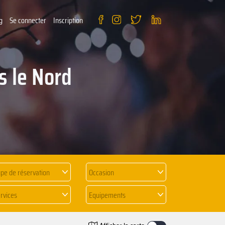
g
Se connecter
Inscription
s le Nord
pe de réservation
Occasion
rvices
Equipements