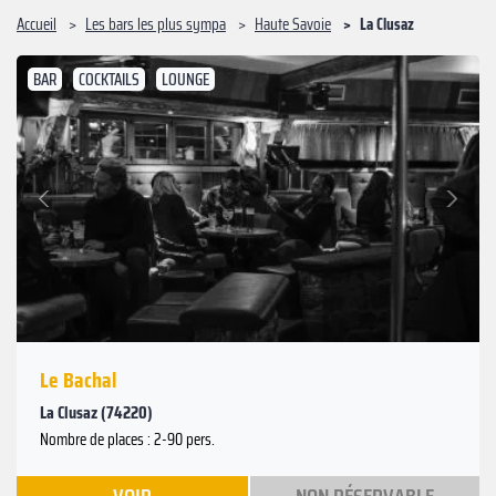
Accueil
Les bars les plus sympa
Haute Savoie
La Clusaz
BAR
COCKTAILS
LOUNGE
Suivant
Précédent
Le Bachal
La Clusaz (74220)
Nombre de places : 2-90 pers.