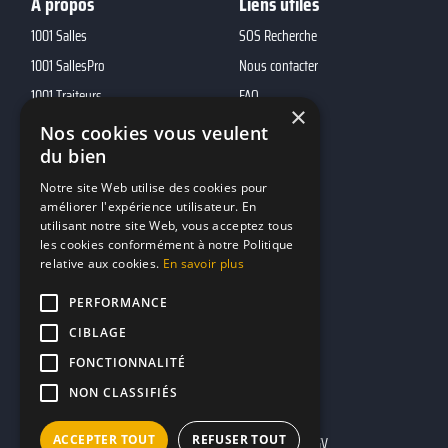
A propos
Liens utiles
1001 Salles
SOS Recherche
1001 SallesPro
Nous contacter
1001 Traiteurs
FAQ
×
1001 DJ
Nos cookies vous veulent
du bien
10h01
MP2
Notre site Web utilise des cookies pour
améliorer l'expérience utilisateur. En
utilisant notre site Web, vous acceptez tous
Contacts
les cookies conformément à notre Politique
relative aux cookies.
En savoir plus
marketing@reserverunbar.fr
11 rue Maurice Grandcoing
PERFORMANCE
94200 Ivry-sur-Seine
CIBLAGE
FONCTIONNALITÉ
NON CLASSIFIÉS
ACCEPTER TOUT
REFUSER TOUT
Mentions légales
CGU
CGV