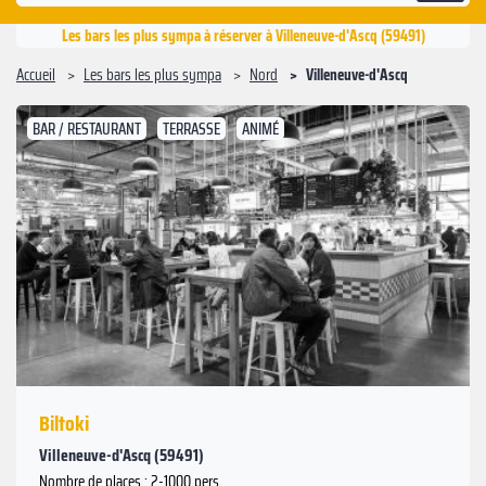
Les bars les plus sympa à réserver à Villeneuve-d'Ascq (59491)
Accueil
Les bars les plus sympa
Nord
Villeneuve-d'Ascq
BAR / RESTAURANT
TERRASSE
ANIMÉ
Suivant
Précédent
Biltoki
Villeneuve-d'Ascq (59491)
Nombre de places : 2-1000 pers.