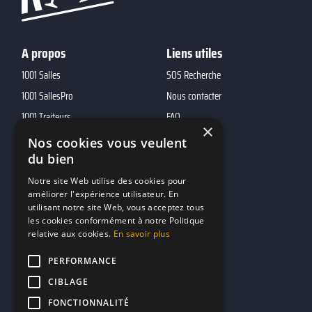
A propos
Liens utiles
1001 Salles
SOS Recherche
1001 SallesPro
Nous contacter
1001 Traiteurs
FAQ
×
1001 DJ
Nos cookies vous veulent
du bien
10h01
MP2
Notre site Web utilise des cookies pour
améliorer l'expérience utilisateur. En
utilisant notre site Web, vous acceptez tous
Contacts
les cookies conformément à notre Politique
relative aux cookies.
En savoir plus
marketing@reserverunbar.fr
11 rue Maurice Grandcoing
PERFORMANCE
94200 Ivry-sur-Seine
CIBLAGE
FONCTIONNALITÉ