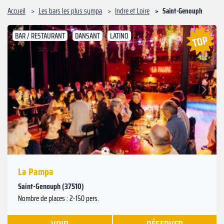
Accueil
Les bars les plus sympa
Indre et Loire
Saint-Genouph
BAR / RESTAURANT
DANSANT
LATINO
Suivant
Précédent
La Pampa
Saint-Genouph (37510)
Nombre de places : 2-150 pers.