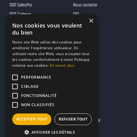
1001 SallesPro
Nous contacter
1001 Traiteurs
FAQ
×
1001 DJ
Nos cookies vous veulent
du bien
10h01
MP2
Notre site Web utilise des cookies pour
améliorer l'expérience utilisateur. En
utilisant notre site Web, vous acceptez tous
Contacts
les cookies conformément à notre Politique
relative aux cookies.
En savoir plus
marketing@reserverunbar.fr
11 rue Maurice Grandcoing
PERFORMANCE
94200 Ivry-sur-Seine
CIBLAGE
FONCTIONNALITÉ
NON CLASSIFIÉS
ACCEPTER TOUT
REFUSER TOUT
Mentions légales
CGU
CGV
AFFICHER LES DÉTAILS