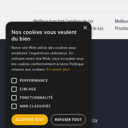
Meilleurs bars foot Castelnau-le-Lez
Meilleu
×
Privatiser soirée karaoké Castelnau-le-Lez
Nos cookies vous veulent
du bien
Notre site Web utilise des cookies pour
améliorer l'expérience utilisateur. En
utilisant notre site Web, vous acceptez tous
les cookies conformément à notre Politique
relative aux cookies.
En savoir plus
PERFORMANCE
CIBLAGE
FONCTIONNALITÉ
NON CLASSIFIÉS
ACCEPTER TOUT
REFUSER TOUT
Mentions légales
CGU
CGV