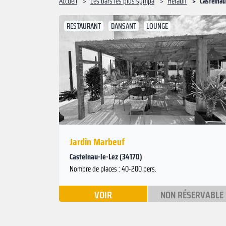
Accueil
Les bars les plus sympa
Hérault
Castelnau
RESTAURANT
DANSANT
LOUNGE
Suivant
Précédent
Jardin Marbeuf
Castelnau-le-Lez (34170)
Nombre de places : 40-200 pers.
VOIR
NON RÉSERVABLE