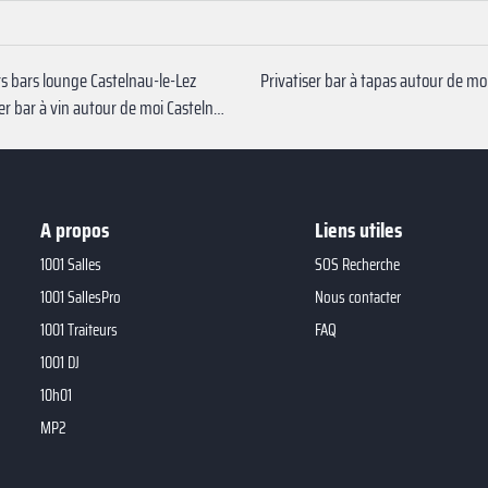
rs bars lounge Castelnau-le-Lez
Privatiser bar à vin autour de moi Castelnau-le-Lez
A propos
Liens utiles
1001 Salles
SOS Recherche
1001 SallesPro
Nous contacter
1001 Traiteurs
FAQ
1001 DJ
10h01
MP2