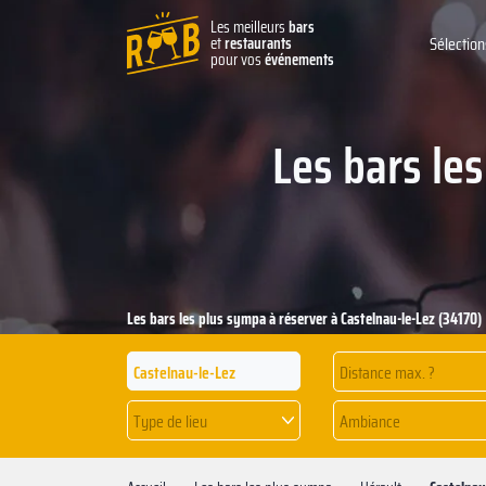
Les meilleurs
bars
et
restaurants
Sélection
pour vos
événements
Les bars le
Les bars les plus sympa à réserver à Castelnau-le-Lez (34170)
Distance max. ?
Type de lieu
Ambiance