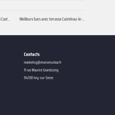
Privatiser bar à tapas autour de moi Castelnau-le-Lez
Meilleurs bars avec terrasse Castelnau-le-Lez
Contacts
marketing@reserverunbar.fr
11 rue Maurice Grandcoing
94200 Ivry-sur-Seine