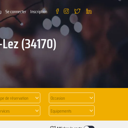
g
Se connecter
Inscription
-Lez (34170)
pe de réservation
Occasion
rvices
Equipements