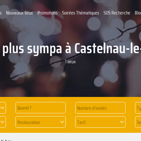
s
Nouveaux lieux
Promotions
Soirées Thématiques
SOS Recherche
Blo
s plus sympa à Castelnau-le
1 lieux
Quand ?
Ty
Restauration
Tarif
Se