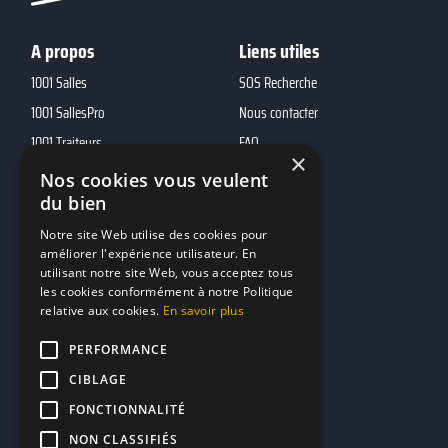
A propos
Liens utiles
1001 Salles
SOS Recherche
1001 SallesPro
Nous contacter
1001 Traiteurs
FAQ
×
1001 DJ
Nos cookies vous veulent
du bien
10h01
MP2
Notre site Web utilise des cookies pour
améliorer l'expérience utilisateur. En
utilisant notre site Web, vous acceptez tous
Contacts
les cookies conformément à notre Politique
relative aux cookies.
En savoir plus
marketing@reserverunbar.fr
11 rue Maurice Grandcoing
PERFORMANCE
94200 Ivry-sur-Seine
CIBLAGE
FONCTIONNALITÉ
NON CLASSIFIÉS