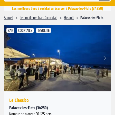
Les meilleurs bars à cocktail à réserver à Palavas-les-Flots (34250)
Accueil
Les meilleurs bars à cocktail
Hérault
Palavas-les-Flots
BAR
COCKTAILS
INSOLITE
Suivant
Précédent
Le Classico
Palavas-les-Flots (34250)
Nombre de places : 30-125 pers.