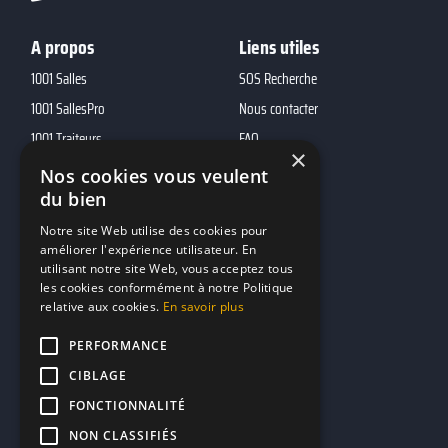
A propos
Liens utiles
1001 Salles
SOS Recherche
1001 SallesPro
Nous contacter
1001 Traiteurs
FAQ
×
1001 DJ
Nos cookies vous veulent
du bien
10h01
MP2
Notre site Web utilise des cookies pour
améliorer l'expérience utilisateur. En
utilisant notre site Web, vous acceptez tous
Contacts
les cookies conformément à notre Politique
relative aux cookies.
En savoir plus
marketing@reserverunbar.fr
11 rue Maurice Grandcoing
PERFORMANCE
94200 Ivry-sur-Seine
CIBLAGE
FONCTIONNALITÉ
NON CLASSIFIÉS