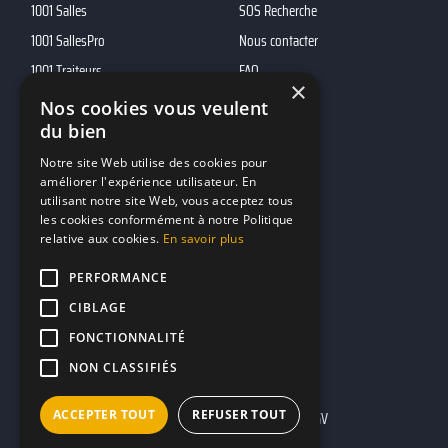
1001 Salles
SOS Recherche
1001 SallesPro
Nous contacter
1001 Traiteurs
FAQ
×
1001 DJ
Nos cookies vous veulent
du bien
10h01
MP2
Notre site Web utilise des cookies pour
améliorer l'expérience utilisateur. En
utilisant notre site Web, vous acceptez tous
Contacts
les cookies conformément à notre Politique
relative aux cookies.
En savoir plus
marketing@reserverunbar.fr
11 rue Maurice Grandcoing
PERFORMANCE
94200 Ivry-sur-Seine
CIBLAGE
FONCTIONNALITÉ
NON CLASSIFIÉS
ACCEPTER TOUT
REFUSER TOUT
Mentions légales
CGU
CGV