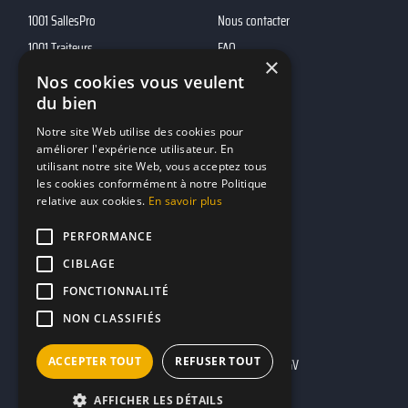
1001 SallesPro
Nous contacter
1001 Traiteurs
FAQ
×
1001 DJ
Nos cookies vous veulent
10h01
du bien
MP2
Notre site Web utilise des cookies pour
améliorer l'expérience utilisateur. En
utilisant notre site Web, vous acceptez tous
Contacts
les cookies conformément à notre Politique
relative aux cookies.
En savoir plus
marketing@reserverunbar.fr
11 rue Maurice Grandcoing
PERFORMANCE
94200 Ivry-sur-Seine
CIBLAGE
FONCTIONNALITÉ
NON CLASSIFIÉS
ACCEPTER TOUT
REFUSER TOUT
Mentions légales
CGU
CGV
AFFICHER LES DÉTAILS