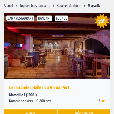
Accueil
Top des bars dansants
Bouches du rhône
Marseille
BAR / RESTAURANT
DANSANT
LOUNGE
Suivant
Précédent
Les Grandes Halles du Vieux Port
Marseille 1 (13001)
5
Nombre de places : 10-200 pers.