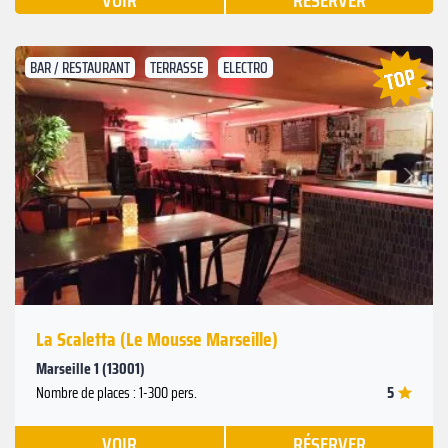
VOIR
RÉSERVER
BAR / RESTAURANT
TERRASSE
ELECTRO
Suivant
Précédent
La Scaletta (Le Mousse Marseille)
Marseille 1 (13001)
5
Nombre de places : 1-300 pers.
VOIR
RÉSERVER