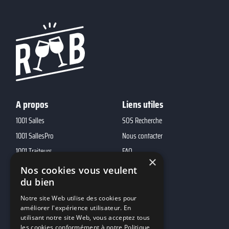
A propos
Liens utiles
1001 Salles
SOS Recherche
1001 SallesPro
Nous contacter
1001 Traiteurs
FAQ
×
1001 DJ
Nos cookies vous veulent
du bien
10h01
MP2
Notre site Web utilise des cookies pour
améliorer l'expérience utilisateur. En
utilisant notre site Web, vous acceptez tous
Contacts
les cookies conformément à notre Politique