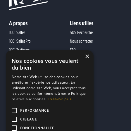
A propos
Liens utiles
1001 Salles
SOS Recherche
1001 SallesPro
Nous contacter
1001 Traiteurs
FAQ
×
1001 DJ
Nos cookies vous veulent
du bien
10h01
MP2
Notre site Web utilise des cookies pour
améliorer l'expérience utilisateur. En
utilisant notre site Web, vous acceptez tous
Contacts
les cookies conformément à notre Politique
relative aux cookies.
En savoir plus
marketing@reserverunbar.fr
11 rue Maurice Grandcoing
PERFORMANCE
94200 Ivry-sur-Seine
CIBLAGE
FONCTIONNALITÉ