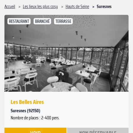
Accueil
Les lieux les plus cosy
Hauts de Seine
Suresnes
RESTAURANT
BRANCHÉ
TERRASSE
Suivant
Précédent
Les Belles Aires
Suresnes (92150)
Nombre de places : 2-400 pers.