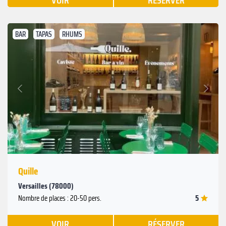
VOIR
RÉSERVER
BAR
TAPAS
RHUMS
Suivant
Précédent
Quille
Versailles (78000)
5
Nombre de places : 20-50 pers.
VOIR
RÉSERVER