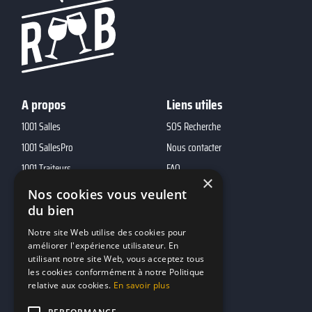
A propos
Liens utiles
1001 Salles
SOS Recherche
1001 SallesPro
Nous contacter
1001 Traiteurs
FAQ
×
1001 DJ
Nos cookies vous veulent
du bien
10h01
MP2
Notre site Web utilise des cookies pour
améliorer l'expérience utilisateur. En
utilisant notre site Web, vous acceptez tous
Contacts
les cookies conformément à notre Politique
relative aux cookies.
En savoir plus
marketing@reserverunbar.fr
11 rue Maurice Grandcoing