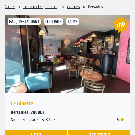
Accueil
Les lieux les plus cosy
Yvelines
Versailles
BAR / RESTAURANT
COCKTAILS
TAPAS
Suivant
Précédent
Le Ginette
Versailles (78000)
5
Nombre de places : 5-80 pers.