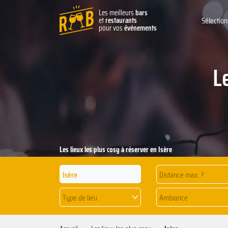
Les meilleurs
bars
et
restaurants
Sélection
pour vos
événements
L
Les lieux les plus cosy à réserver en Isère
Distance max. ?
Type de lieu
Ambiance