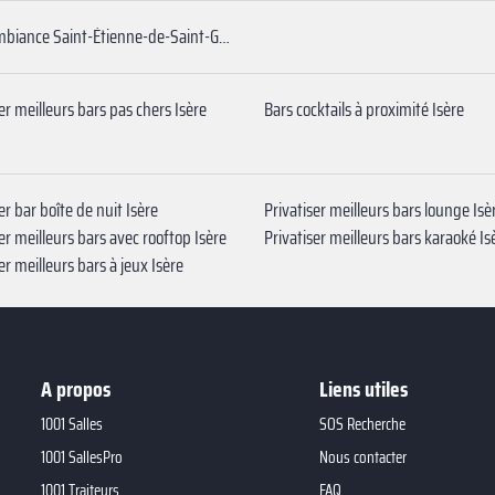
Bar à ambiance Saint-Étienne-de-Saint-Geoirs
er meilleurs bars pas chers Isère
Bars cocktails à proximité Isère
er bar boîte de nuit Isère
Privatiser meilleurs bars lounge Isè
er meilleurs bars avec rooftop Isère
Privatiser meilleurs bars karaoké Is
er meilleurs bars à jeux Isère
A propos
Liens utiles
1001 Salles
SOS Recherche
1001 SallesPro
Nous contacter
1001 Traiteurs
FAQ