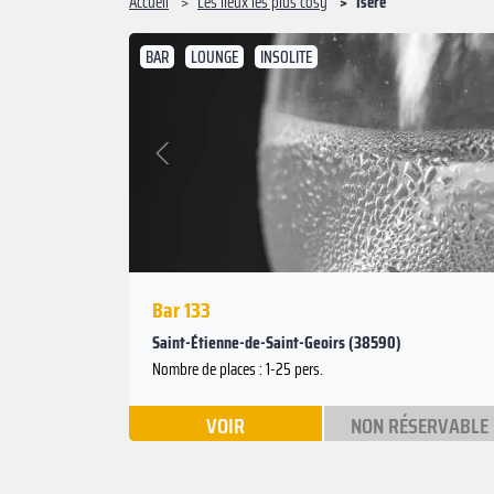
Accueil
Les lieux les plus cosy
Isère
BAR
LOUNGE
INSOLITE
Suivant
Précédent
Bar 133
Saint-Étienne-de-Saint-Geoirs (38590)
Nombre de places : 1-25 pers.
VOIR
NON RÉSERVABLE