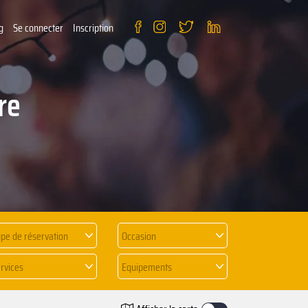
g
Se connecter
Inscription
re
pe de réservation
Occasion
rvices
Equipements