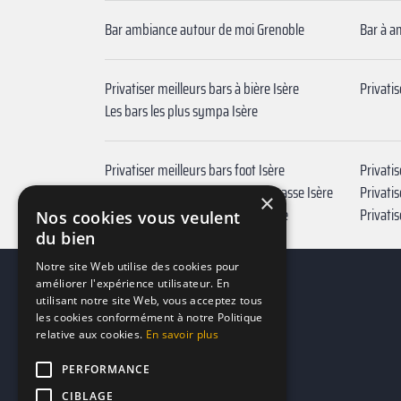
Bar ambiance autour de moi Grenoble
Privatiser meilleurs bars à bière Isère
Privatis
Les bars les plus sympa Isère
Privatiser meilleurs bars foot Isère
Privatis
Privatiser meilleurs bars avec terrasse Isère
Privatis
×
Privatiser meilleurs bars à vin Isère
Privatis
Nos cookies vous veulent
du bien
Notre site Web utilise des cookies pour
améliorer l'expérience utilisateur. En
utilisant notre site Web, vous acceptez tous
les cookies conformément à notre Politique
relative aux cookies.
En savoir plus
PERFORMANCE
CIBLAGE