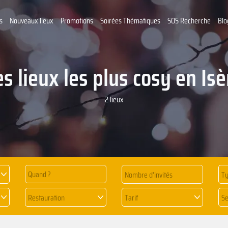
s
Nouveaux lieux
Promotions
Soirées Thématiques
SOS Recherche
Blo
es lieux les plus cosy en Isè
2 lieux
Quand ?
Ty
Restauration
Tarif
Se