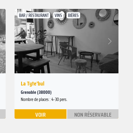
BAR / RESTAURANT
VINS
BIÈRES
Suivant
Précédent
La Tyte'bul
Grenoble (38000)
Nombre de places : 4-30 pers.
VOIR
NON RÉSERVABLE