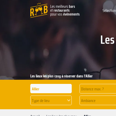
Les meilleurs
bars
et
restaurants
Sélection
pour vos
événements
Les
Les lieux les plus cosy à réserver dans l'Allier
Distance max. ?
Type de lieu
Ambiance