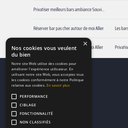
Privatiser meilleurs bars ambiance Souvigny
Réserver bar pas cher autour de moi Allier
Les bars
×
Réserver bar terrasse autour de moi Allier
Privatis
Nos cookies vous veulent
du bien
Notre site Web utilise des cookies pour
améliorer l'expérience utilisateur. En
utilisant notre site Web, vous acceptez tous
les cookies conformément à notre Politique
relative aux cookies.
En savoir plus
PERFORMANCE
CIBLAGE
FONCTIONNALITÉ
NON CLASSIFIÉS