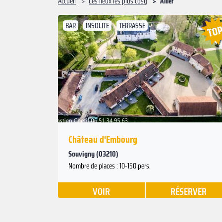
Accueil
Les lieux les plus cosy
Allier
BAR
INSOLITE
TERRASSE
Suivant
Précédent
Château d'Embourg
Souvigny (03210)
Nombre de places : 10-150 pers.
VOIR
RÉSERVER