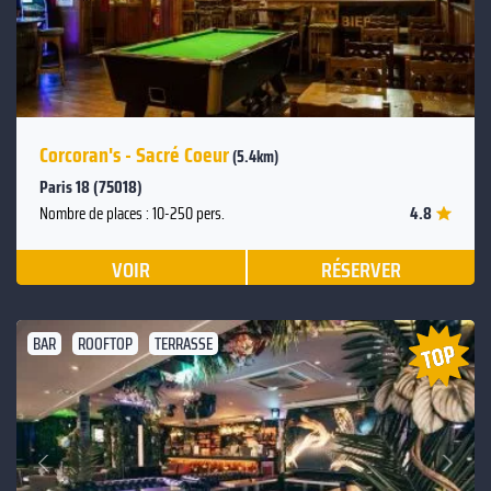
Corcoran's - Sacré Coeur
(5.4km)
Paris 18 (75018)
4.8
Nombre de places : 10-250 pers.
VOIR
RÉSERVER
BAR
ROOFTOP
TERRASSE
Suivant
Précédent