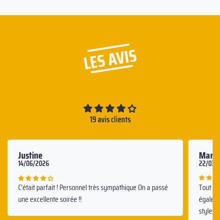
LES AVIS
19 avis clients
Justine
Marin
14/06/2026
22/03/
C’était parfait ! Personnel très sympathique On a passé
Tout ses
une excellente soirée !!
égaleme
styles d