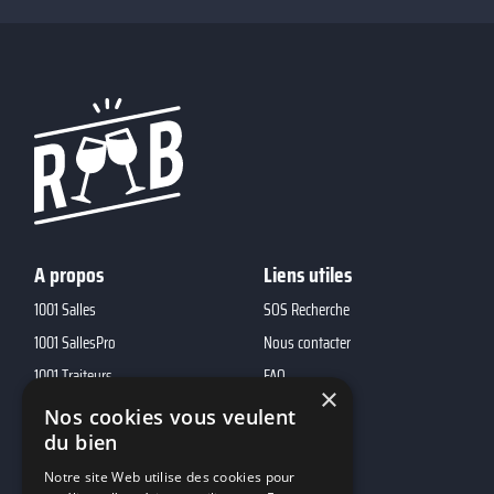
A propos
Liens utiles
1001 Salles
SOS Recherche
1001 SallesPro
Nous contacter
1001 Traiteurs
FAQ
×
1001 DJ
Nos cookies vous veulent
10h01
du bien
MP2
Notre site Web utilise des cookies pour