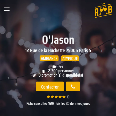
O'Jason
12 Rue de la Huchette
75005
Paris 5
AMBIANCE
ATYPIQUE
€€
2-300 personnes
0 promotion(s) disponible(s)
Contacter
19
Fiche consultée 1695 fois les 30 derniers jours