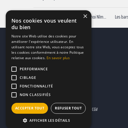
×
Privatiser Bar pas cher autour de moi Nîmes
Les bar
Nos cookies vous veulent
du bien
Notre site Web utilise des cookies pour
améliorer l'expérience utilisateur. En
utilisant notre site Web, vous acceptez tous
les cookies conformément à notre Politique
relative aux cookies.
En savoir plus
PERFORMANCE
CIBLAGE
FONCTIONNALITÉ
NON CLASSIFIÉS
ACCEPTER TOUT
REFUSER TOUT
Mentions légales
CGU
CGV
AFFICHER LES DÉTAILS