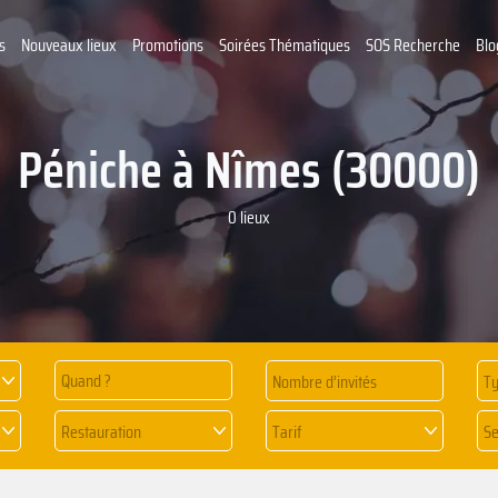
s
Nouveaux lieux
Promotions
Soirées Thématiques
SOS Recherche
Blo
Péniche à Nîmes (30000)
0 lieux
Quand ?
Ty
Restauration
Tarif
Se