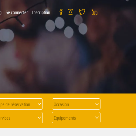
g
Se connecter
Inscription
pe de réservation
Occasion
rvices
Equipements