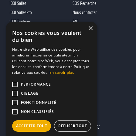
1001 Salles
SOS Recherche
1001 SallesPro
Nous contacter
1001 Traiteurs
FAQ
×
1001 DJ
Nos cookies vous veulent
du bien
10h01
MP2
Notre site Web utilise des cookies pour
améliorer l'expérience utilisateur. En
utilisant notre site Web, vous acceptez tous
Contacts
les cookies conformément à notre Politique
relative aux cookies.
En savoir plus
marketing@reserverunbar.fr
11 rue Maurice Grandcoing
PERFORMANCE
94200 Ivry-sur-Seine
CIBLAGE
FONCTIONNALITÉ
NON CLASSIFIÉS
ACCEPTER TOUT
REFUSER TOUT
Mentions légales
CGU
CGV