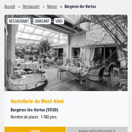
Accueil
Restaurant
Marne
Bergères-lès-Vertus
RESTAURANT
DANSANT
VINS
Suivant
Précédent
Hostellerie du Mont Aimé
Bergères-lès-Vertus (51130)
Nombre de places : 1-180 pers.