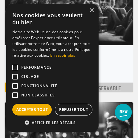
Suivant
Précédent
×
Nos cookies vous veulent
du bien
Notre site Web utilise des cookies pour
améliorer l'expérience utilisateur. En
utilisant notre site Web, vous acceptez tous
les cookies conformément à notre Politique
L'assiette du coin
relative aux cookies.
En savoir plus
Bordeaux (33000)
PERFORMANCE
Nombre de places : 1-30 pers.
CIBLAGE
VOIR
NON RÉSERVABLE
FONCTIONNALITÉ
NON CLASSIFIÉS
BAR / RESTAURANT
TAPAS
VINS
ACCEPTER TOUT
REFUSER TOUT
AFFICHER LES DÉTAILS