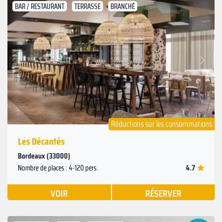
BAR / RESTAURANT
TERRASSE
BRANCHÉ
Suivant
Précédent
Réductions sur les consommations
Les Décantés
Bordeaux (33000)
4.7
Nombre de places : 4-120 pers.
VOIR
RÉSERVER