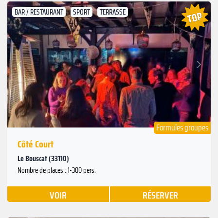
BAR / RESTAURANT
SPORT
TERRASSE
Suivant
Précédent
Formules groupes
Côté Court
Le Bouscat (33110)
Nombre de places : 1-300 pers.
VOIR
RÉSERVER