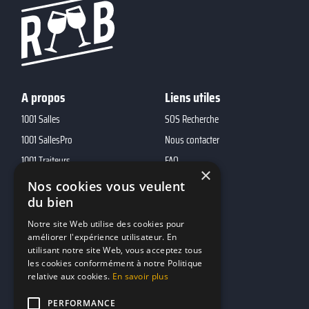
A propos
Liens utiles
1001 Salles
SOS Recherche
1001 SallesPro
Nous contacter
1001 Traiteurs
FAQ
×
1001 DJ
Nos cookies vous veulent
du bien
10h01
MP2
Notre site Web utilise des cookies pour
améliorer l'expérience utilisateur. En
utilisant notre site Web, vous acceptez tous
Contacts
les cookies conformément à notre Politique
relative aux cookies.
En savoir plus
marketing@reserverunbar.fr
11 rue Maurice Grandcoing
PERFORMANCE