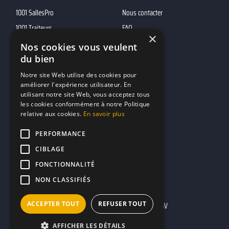
1001 SallesPro
Nous contacter
1001 Traiteurs
FAQ
×
1001 DJ
Nos cookies vous veulent
du bien
10h01
MP2
Notre site Web utilise des cookies pour
améliorer l'expérience utilisateur. En
utilisant notre site Web, vous acceptez tous
Contacts
les cookies conformément à notre Politique
relative aux cookies.
En savoir plus
marketing@reserverunbar.fr
11 rue Maurice Grandcoing
PERFORMANCE
94200 Ivry-sur-Seine
CIBLAGE
FONCTIONNALITÉ
NON CLASSIFIÉS
ACCEPTER TOUT
REFUSER TOUT
Mentions légales
CGU
CGV
AFFICHER LES DÉTAILS