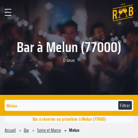
Bar à Melun (77000)
0 lieux
Filtrer
Bar à réserver ou privatiser à Melun (77000)
Accueil
Bar
Seine et Marne
Melun