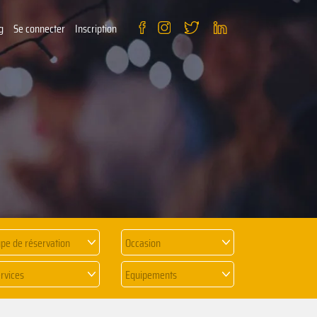
g
Se connecter
Inscription
pe de réservation
Occasion
rvices
Equipements