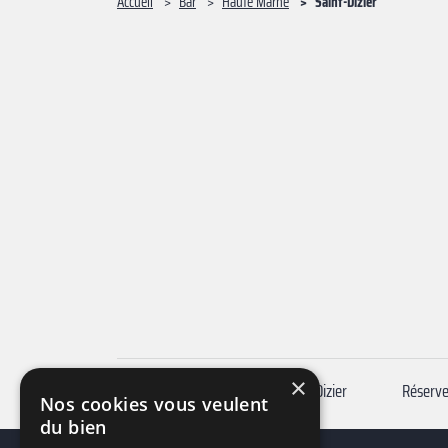
Accueil
Bar
Haute Marne
Saint-Dizier
×
Bar pas cher autour de moi Saint-Dizier
Nos cookies vous veulent
du bien