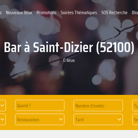
s
Nouveaux lieux
Promotions
Soirées Thématiques
SOS Recherche
Blo
Bar à Saint-Dizier (52100)
0 lieux
Quand ?
Ty
Restauration
Tarif
Se