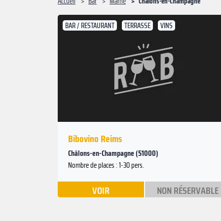
Accueil
Bar
Marne
Châlons-en-Champagne
BAR / RESTAURANT
TERRASSE
VINS
Bibovino Reims
Châlons-en-Champagne (51000)
Nombre de places : 1-30 pers.
VOIR
NON RÉSERVABLE