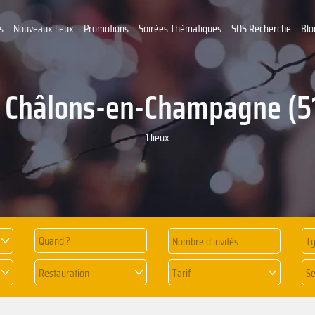
s
Nouveaux lieux
Promotions
Soirées Thématiques
SOS Recherche
Blo
à Châlons-en-Champagne (5
1 lieux
Quand ?
Ty
Restauration
Tarif
Se