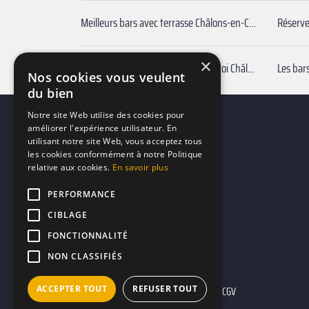
Meilleurs bars avec terrasse Châlons-en-Champagne
×
Réserver bar pas cher autour de moi Châlons-en-Champagne
Nos cookies vous veulent
du bien
Notre site Web utilise des cookies pour
améliorer l'expérience utilisateur. En
utilisant notre site Web, vous acceptez tous
les cookies conformément à notre Politique
relative aux cookies.
En savoir plus
PERFORMANCE
CIBLAGE
FONCTIONNALITÉ
NON CLASSIFIÉS
ACCEPTER TOUT
REFUSER TOUT
Mentions légales
CGU
CGV