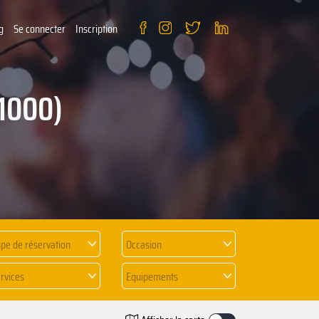
g
Se connecter
Inscription
1000)
pe de réservation
Occasion
rvices
Equipements