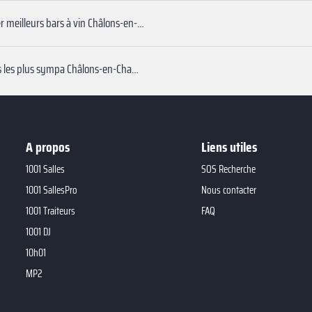
Réserver meilleurs bars à vin Châlons-en-Champagne
Les bars les plus sympa Châlons-en-Champagne
A propos
Liens utiles
1001 Salles
SOS Recherche
1001 SallesPro
Nous contacter
1001 Traiteurs
FAQ
1001 DJ
10h01
MP2