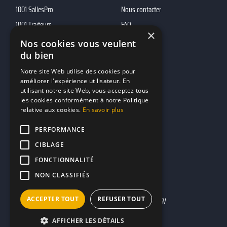
1001 SallesPro
Nous contacter
1001 Traiteurs
FAQ
×
1001 DJ
Nos cookies vous veulent
du bien
10h01
MP2
Notre site Web utilise des cookies pour
améliorer l'expérience utilisateur. En
utilisant notre site Web, vous acceptez tous
Contacts
les cookies conformément à notre Politique
relative aux cookies.
En savoir plus
marketing@reserverunbar.fr
11 rue Maurice Grandcoing
PERFORMANCE
94200 Ivry-sur-Seine
CIBLAGE
FONCTIONNALITÉ
NON CLASSIFIÉS
ACCEPTER TOUT
REFUSER TOUT
Mentions légales
CGU
CGV
AFFICHER LES DÉTAILS