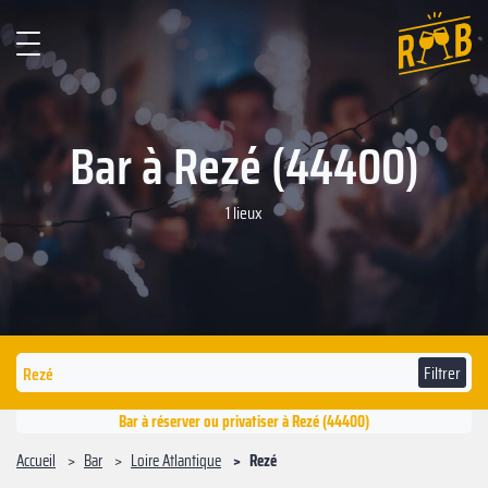
Bar à Rezé (44400)
1 lieux
Filtrer
Bar à réserver ou privatiser à Rezé (44400)
Accueil
Bar
Loire Atlantique
Rezé