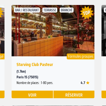
BAR / RESTAURANT
TERRASSE
BRANCHÉ
Suivant
Précédent
ngé
Formules groupes
Starving Club Pasteur
(1.7km)
Paris 15 (75015)
4.7
Nombre de places : 1-80 pers.
VOIR
RÉSERVER