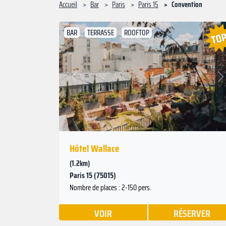
Accueil
Bar
Paris
Paris 15
Convention
BAR
TERRASSE
ROOFTOP
Suivant
Précédent
Hôtel Wallace
(1.2km)
Paris 15 (75015)
Nombre de places : 2-150 pers.
VOIR
RÉSERVER