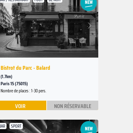
Suivant
Précédent
Bistrot du Parc - Balard
(1.7km)
Paris 15 (75015)
Nombre de places : 1-30 pers.
VOIR
NON RÉSERVABLE
BAR
SPORT