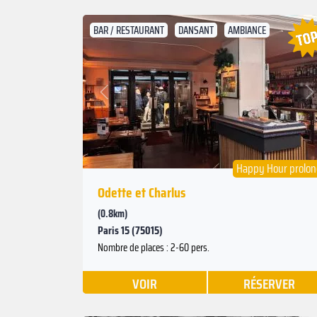
BAR / RESTAURANT
DANSANT
AMBIANCE
Suivant
Précédent
Happy Hour prolo
Odette et Charlus
(0.8km)
Paris 15 (75015)
Nombre de places : 2-60 pers.
VOIR
RÉSERVER