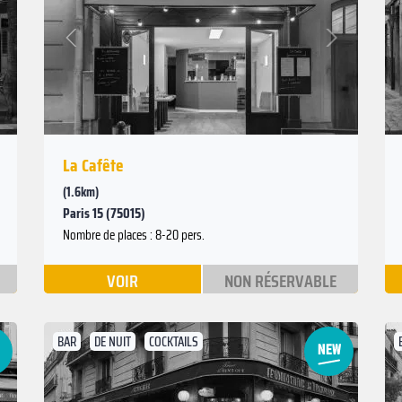
Suivant
Précédent
La Cafête
(1.6km)
Paris 15 (75015)
Nombre de places : 8-20 pers.
VOIR
NON RÉSERVABLE
BAR
DE NUIT
COCKTAILS