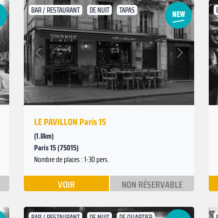
BAR / RESTAURANT
DE NUIT
TAPAS
Suivant
Précédent
LE PAVILLON Paris 15
(1.8km)
Paris 15 (75015)
Nombre de places : 1-30 pers.
VOIR
NON RÉSERVABLE
BAR / RESTAURANT
DE NUIT
DE QUARTIER