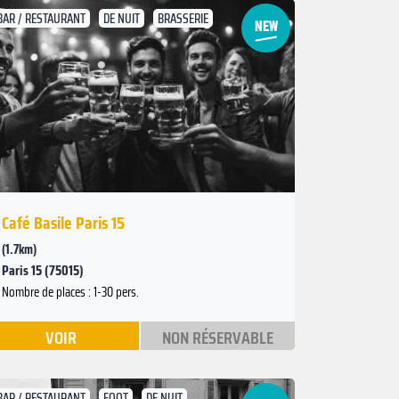
BAR / RESTAURANT
DE NUIT
BRASSERIE
Suivant
Précédent
Café Basile Paris 15
(1.7km)
Paris 15 (75015)
Nombre de places : 1-30 pers.
VOIR
NON RÉSERVABLE
BAR / RESTAURANT
FOOT
DE NUIT