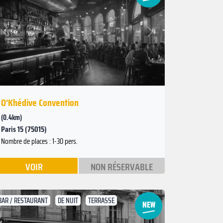
Suivant
Précédent
O'Khédive Convention
(0.4km)
Paris 15 (75015)
Nombre de places : 1-30 pers.
VOIR
NON RÉSERVABLE
BAR / RESTAURANT
DE NUIT
TERRASSE