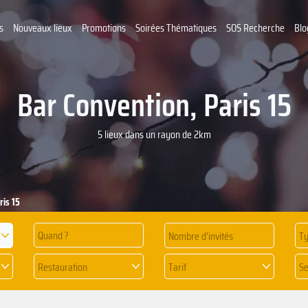
s
Nouveaux lieux
Promotions
Soirées Thématiques
SOS Recherche
Blo
Bar Convention, Paris 15
5 lieux dans un rayon de 2km
ris 15
Quand ?
Ty
Restauration
Tarif
Se