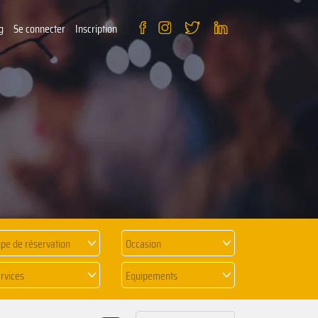
g
Se connecter
Inscription
pe de réservation
Occasion
rvices
Equipements