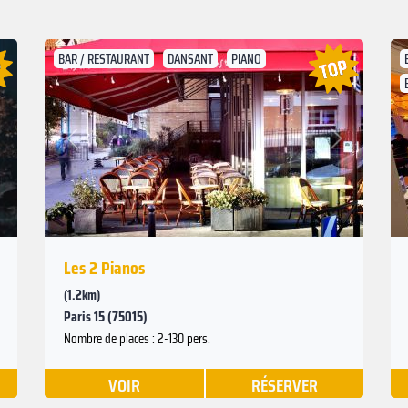
BAR / RESTAURANT
DANSANT
PIANO
Suivant
Précédent
Les 2 Pianos
(1.2km)
Paris 15 (75015)
Nombre de places : 2-130 pers.
VOIR
RÉSERVER