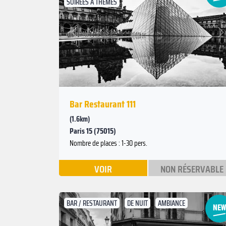
SOIRÉES À THÈMES
Suivant
Précédent
Bar Restaurant 111
(1.6km)
Paris 15 (75015)
Nombre de places : 1-30 pers.
VOIR
NON RÉSERVABLE
BAR / RESTAURANT
DE NUIT
AMBIANCE