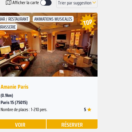
Afficher la carte
Trier par suggestion
BAR / RESTAURANT
ANIMATIONS MUSICALES
BRASSERIE
Suivant
Précédent
Amanie Paris
(0.9km)
Paris 15 (75015)
5
Nombre de places : 1-210 pers.
VOIR
RÉSERVER