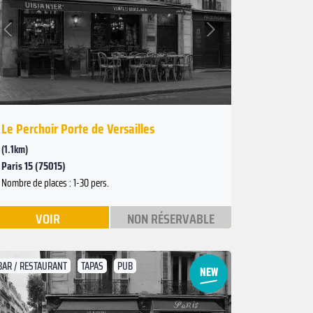
Suivant
Précédent
Le Perchoir Porte de Versailles
(1.1km)
Paris 15 (75015)
Nombre de places : 1-30 pers.
VOIR
NON RÉSERVABLE
BAR / RESTAURANT
TAPAS
PUB