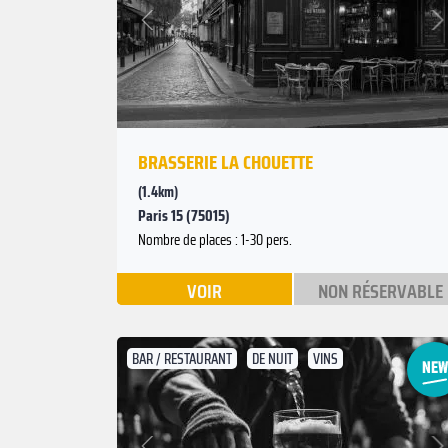
Suivant
Précédent
BRASSERIE LA CHOUETTE
(1.4km)
Paris 15 (75015)
Nombre de places : 1-30 pers.
VOIR
NON RÉSERVABLE
BAR / RESTAURANT
DE NUIT
VINS
Suivant