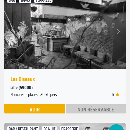
BAR
TAPAS
TERRASSE
Suivant
Précédent
Les Oiseaux
Lille (59000)
5
Nombre de places : 20-70 pers.
VOIR
NON RÉSERVABLE
BAR / RESTAURANT
DE NUIT
BRASSERIE