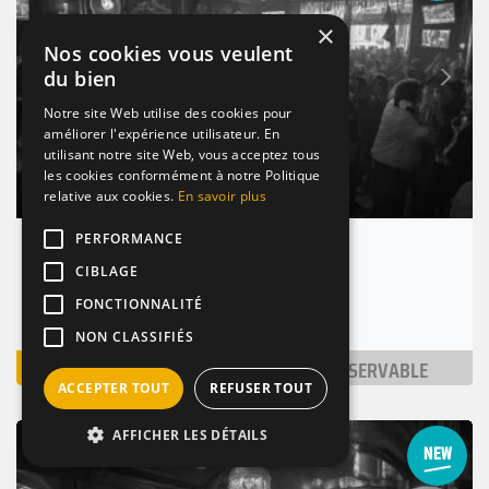
×
Nos cookies vous veulent
Suivant
du bien
Précédent
Notre site Web utilise des cookies pour
améliorer l'expérience utilisateur. En
utilisant notre site Web, vous acceptez tous
les cookies conformément à notre Politique
relative aux cookies.
En savoir plus
PERFORMANCE
Bar Le Bidule
CIBLAGE
Lille (59000)
FONCTIONNALITÉ
Nombre de places : 1-30 pers.
NON CLASSIFIÉS
VOIR
NON RÉSERVABLE
ACCEPTER TOUT
REFUSER TOUT
AFFICHER LES DÉTAILS
BAR / RESTAURANT
DE NUIT
LOUNGE