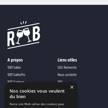
A propos
Liens utiles
1001 Salles
SOS Recherche
1001 SallesPro
Nous contacter
1001 Traiteurs
FAQ
×
1001 DJ
Nos cookies vous veulent
10h01
du bien
MP2
Notre site Web utilise des cookies pour