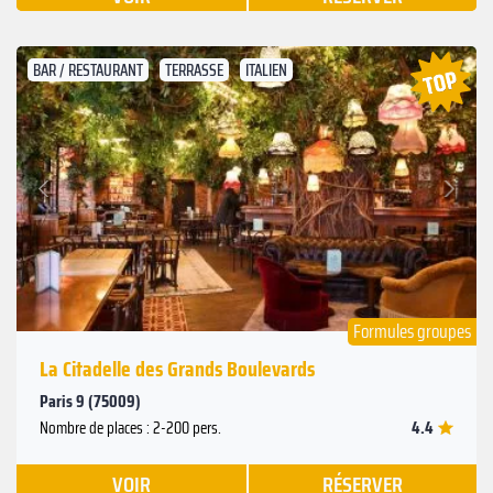
BAR / RESTAURANT
TERRASSE
ITALIEN
Suivant
Précédent
Formules groupes
La Citadelle des Grands Boulevards
Paris 9 (75009)
4.4
Nombre de places : 2-200 pers.
VOIR
RÉSERVER