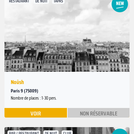
RESTAURANT
DE NUIT
TAPAS
Suivant
Précédent
Noûsh
Paris 9 (75009)
Nombre de places : 1-30 pers.
VOIR
NON RÉSERVABLE
BAR / RESTAURANT
DE NUIT
CLUB