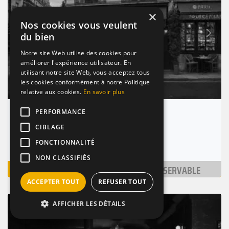
×
Nos cookies vous veulent
Suivant
du bien
Précédent
Notre site Web utilise des cookies pour
améliorer l'expérience utilisateur. En
utilisant notre site Web, vous acceptez tous
les cookies conformément à notre Politique
relative aux cookies.
En savoir plus
PERFORMANCE
Bar le Douze
CIBLAGE
Paris 9 (75009)
Nombre de places : 1-30 pers.
FONCTIONNALITÉ
NON CLASSIFIÉS
VOIR
NON RÉSERVABLE
ACCEPTER TOUT
REFUSER TOUT
BAR
SPEAKEASY
BRANCHÉ
AFFICHER LES DÉTAILS