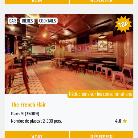
VOIR
RÉSERVER
BAR
BIÈRES
COCKTAILS
Suivant
Précédent
Réductions sur les consommations
The French Flair
Paris 9 (75009)
4.8
Nombre de places : 2-200 pers.
VOIR
RÉSERVER