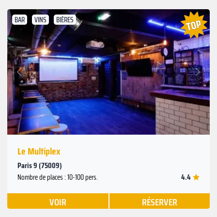
BAR
VINS
BIÈRES
Suivant
Précédent
Le Multiplex
Paris 9 (75009)
4.4
Nombre de places : 10-100 pers.
VOIR
RÉSERVER