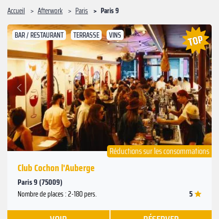
Accueil
Afterwork
Paris
Paris 9
BAR / RESTAURANT
TERRASSE
VINS
Suivant
Précédent
Réductions sur les consommations
Club Cochon l'Auberge
Paris 9 (75009)
5
Nombre de places : 2-180 pers.