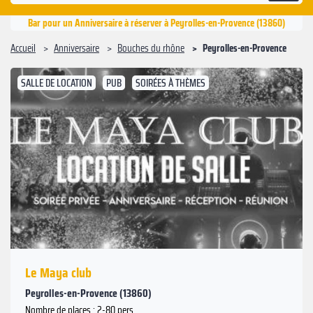
Bar pour un Anniversaire à réserver à Peyrolles-en-Provence (13860)
Accueil
Anniversaire
Bouches du rhône
Peyrolles-en-Provence
SALLE DE LOCATION
PUB
SOIRÉES À THÈMES
Le Maya club
Peyrolles-en-Provence (13860)
Nombre de places : 2-80 pers.