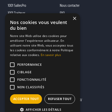
1001 SallesPro
Nous contacter
1001 Traiteurs
FAQ
×
1001 DJ
Nos cookies vous veulent
du bien
10h01
MP2
Notre site Web utilise des cookies pour
améliorer l'expérience utilisateur. En
utilisant notre site Web, vous acceptez tous
Contacts
les cookies conformément à notre Politique
relative aux cookies.
En savoir plus
marketing@reserverunbar.fr
11 rue Maurice Grandcoing
PERFORMANCE
94200 Ivry-sur-Seine
CIBLAGE
FONCTIONNALITÉ
NON CLASSIFIÉS
ACCEPTER TOUT
REFUSER TOUT
Mentions légales
CGU
CGV
AFFICHER LES DÉTAILS